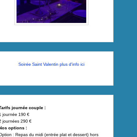
Soirée Saint Valentin plus d'info ici
Tarifs journée couple :
1 journée 190 €
2 journées 290 €
Nos options :
Option : Repas du midi (entrée plat et dessert) hors