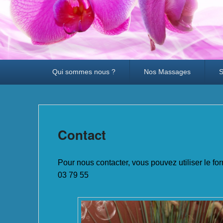
Menu
Qui sommes nous ?
Nos Massages
S
principal
Contact
Publié le
26 avril 2023
par
herve
Pour nous contacter, vous pouvez utiliser le f
03 79 55